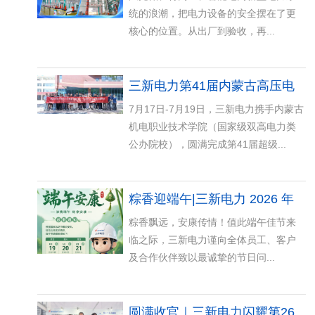
统的浪潮，把电力设备的安全摆在了更
核心的位置。从出厂到验收，再...
三新电力第41届内蒙古高压电
力VIP专项培训完美收官
7月17日-7月19日，三新电力携手内蒙古
机电职业技术学院（国家级双高电力类
公办院校），圆满完成第41届超级...
粽香迎端午|三新电力 2026 年
端午节放假通知
粽香飘远，安康传情！值此端午佳节来
临之际，三新电力谨向全体员工、客户
及合作伙伴致以最诚挚的节日问...
圆满收官｜三新电力闪耀第26